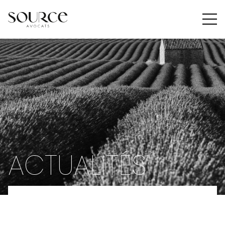
Le cabinet
Expertises
Equipe
Actualités
Nous rejoindre
Contact
ACTUALITÉS