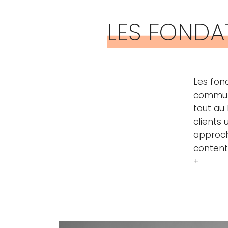
LES FONDA
Les fon
commun 
tout au 
clients
approch
content
+