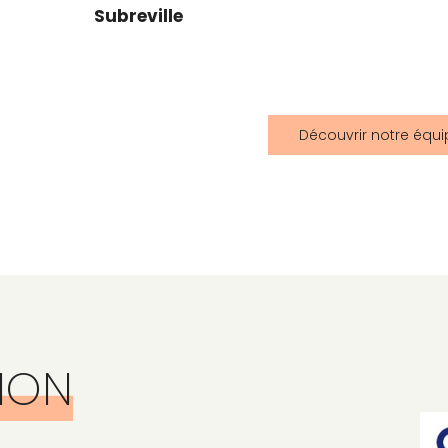
Subreville
Découvrir notre équ
TION