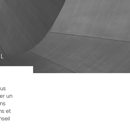
AL
lus
er un
ans
ns et
seil