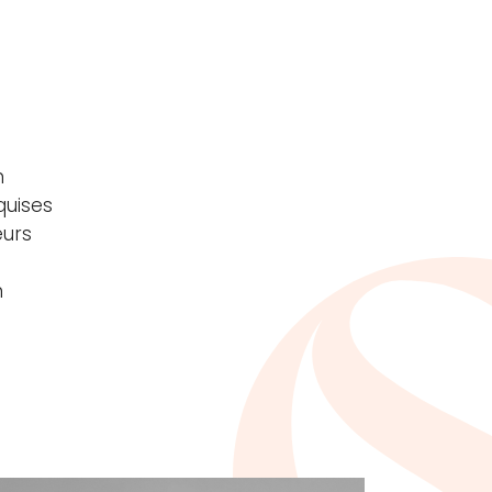
n
quises
eurs
n