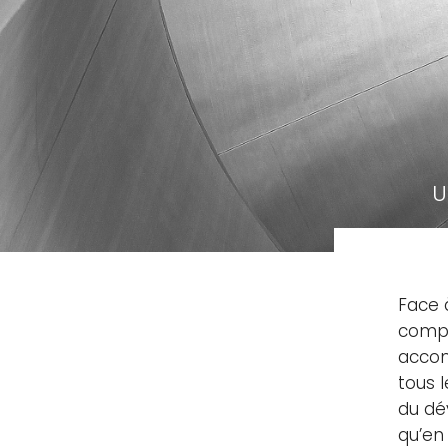
U
Face 
compl
accom
tous l
du dé
qu’en